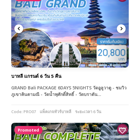
บาหลี แกรนด์ 6 วัน 5 คืน
GRAND Bali PACKAGE 6DAYS 5NIGHTS วัดอูลูวาตู - ชมวิว
ภูเขาคินตามณี - วัดน้ำพุศักดิ์สิทธิ์ - วัดบราตัน…
Code: PRO07
แพ็คเกจทัวร์บาหลี
ระยะเวลา 6 วัน
Promoted