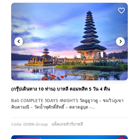
(กรุ๊ปเดินทาง 10 ท่าน) บาหลี คอมพลีท 5 วัน 4 คืน
Bali COMPLETE 5DAYS 4NIGHTS วัดอูลูวาตู – ชมวิวภูเขา
คินตามณี – วัดน้ำพุศักดิ์สิทธิ์ – ตลาดอูบุด -…
Code: ID006-Group
แพ็คเกจทัวร์บาหลี