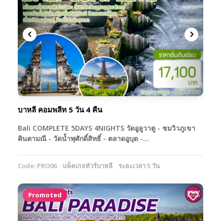
บาหลี คอมพลีท 5 วัน 4 คืน
Bali COMPLETE 5DAYS 4NIGHTS วัดอูลูวาตู - ชมวิวภูเขา
คินตามณี - วัดน้ำพุศักดิ์สิทธิ์ - ตลาดอูบุด -…
Code: PRO06
แพ็คเกจทัวร์บาหลี
ระยะเวลา 5 วัน
Promoted