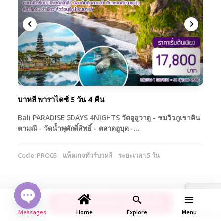
บาหลี พาราไดซ์ 5 วัน 4 คืน
Bali PARADISE 5DAYS 4NIGHTS วัดอูลูวาตู - ชมวิวภูเขาคิน
ตามณี - วัดน้ำพุศักดิ์สิทธิ์ - ตลาดอูบุด -…
Code: PRO05
แพ็คเกจทัวร์บาหลี
ระยะเวลา 5 วัน
ค้นหา แพ็คเกจทัวร์บาหลี เพิ่มเติม
Open
Messages
Home
Explore
Menu
chaty