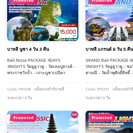
Promoted
Promoted
บาหลี นูซา 4 วัน 3 คืน
บาหลี แกรนด์ 6 วัน 5 คืน
Bali Nusa PACKAGE 4DAYS
GRAND Bali PACKAGE 6
3NIGHTS วัดอูลูวาตู - วัดเลมปูยางค์ -
5NIGHTS วัดอูลูวาตู - ชมว
พระราชวังน้ำ - เกาะนูซาเปนีดา
ตามณี - วัดน้ำพุศักดิ์สิทธิ
Code: PRO08
แพ็คเกจทัวร์บาหลี
Code: PRO07
แพ็คเกจทัวร
ระยะเวลา 4 วัน
ระยะเวลา 6 วัน
Promoted
Promoted