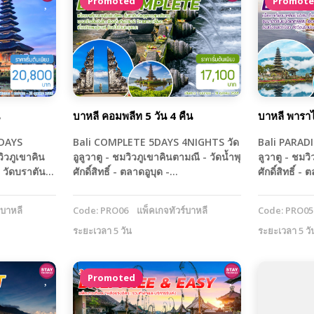
Promoted
Promot
บาหลี คอมพลีท 5 วัน 4 คืน
บาหลี พาราไ
DAYS
Bali COMPLETE 5DAYS 4NIGHTS วัด
Bali PARADI
ิวภูเขาคิน
อูลูวาตู - ชมวิวภูเขาคินตามณี - วัดน้ำพุ
ลูวาตู - ชมวิ
์ - วัดบราตัน…
ศักดิ์สิทธิ์ - ตลาดอูบุด -…
ศักดิ์สิทธิ์ -
์บาหลี
Code: PRO06
แพ็คเกจทัวร์บาหลี
Code: PRO05
ระยะเวลา 5 วัน
ระยะเวลา 5 วั
Promoted