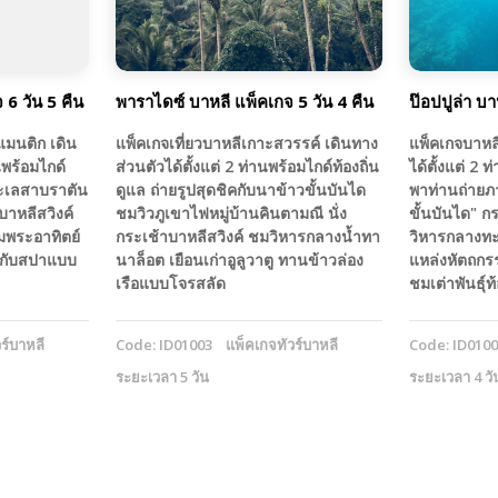
6 วัน 5 คืน
พาราไดซ์ บาหลี แพ็คเกจ 5 วัน 4 คืน
ป๊อปปูล่า บา
แมนติก เดิน
แพ็คเกจเที่ยวบาหลีเกาะสวรรค์ เดินทาง
แพ็คเกจบาหล
นพร้อมไกด์
ส่วนตัวได้ตั้งแต่ 2 ท่านพร้อมไกด์ท้องถิ่น
ได้ตั้งแต่ 2 
มทะเลสาบราตัน
ดูแล ถ่ายรูปสุดชิคกับนาข้าวขั้นบันได
พาท่านถ่ายภ
บาหลีสวิงค์
ชมวิวภูเขาไฟหมู่บ้านคินตามณี นั่ง
ขั้นบันได" ก
มพระอาทิตย์
กระเช้าบาหลีสวิงค์ ชมวิหารกลางน้ำทา
วิหารกลางทะ
ยกับสปาแบบ
นาล็อต เยือนเก่าอูลูวาตู ทานข้าวล่อง
แหล่งหัตถกร
เรือแบบโจรสลัด
ชมเต่าพันธุ์ท้
ร์บาหลี
Code: ID01003
แพ็คเกจทัวร์บาหลี
Code: ID010
ระยะเวลา 5 วัน
ระยะเวลา 4 วั