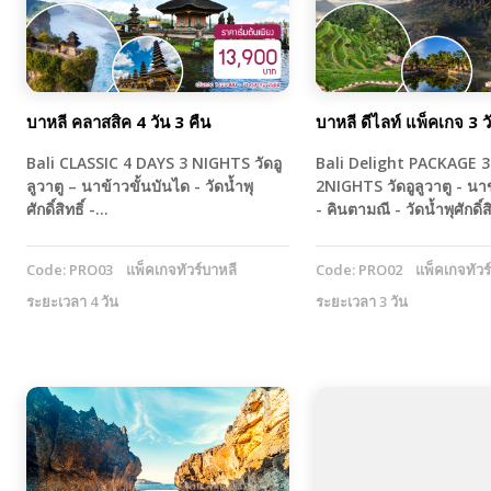
บาหลี คลาสสิค 4 วัน 3 คืน
บาหลี ดีไลท์ แพ็คเกจ 3 ว
Bali CLASSIC 4 DAYS 3 NIGHTS วัดอู
Bali Delight PACKAGE 
ลูวาตู – นาข้าวขั้นบันได - วัดน้ำพุ
2NIGHTS วัดอูลูวาตู - นา
ศักดิ์สิทธิ์ -…
- คินตามณี - วัดน้ำพุศักดิ์ส
Code: PRO03
แพ็คเกจทัวร์บาหลี
Code: PRO02
แพ็คเกจทัวร
ระยะเวลา 4 วัน
ระยะเวลา 3 วัน