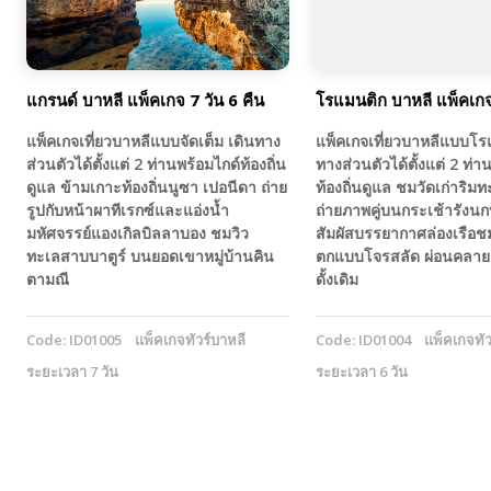
แกรนด์ บาหลี แพ็คเกจ 7 วัน 6 คืน
โรแมนติก บาหลี แพ็คเกจ 
แพ็คเกจเที่ยวบาหลีแบบจัดเต็ม เดินทาง
แพ็คเกจเที่ยวบาหลีแบบโร
ส่วนตัวได้ตั้งแต่ 2 ท่านพร้อมไกด์ท้องถิ่น
ทางส่วนตัวได้ตั้งแต่ 2 ท่า
ดูแล ข้ามเกาะท้องถิ่นนูซา เปอนีดา ถ่าย
ท้องถิ่นดูแล ชมวัดเก่าริ
รูปกับหน้าผาทีเรกซ์และแอ่งน้ำ
ถ่ายภาพคู่บนกระเช้ารังนก
มหัศจรรย์แองเกิลบิลลาบอง ชมวิว
สัมผัสบรรยากาศล่องเรือช
ทะเลสาบบาตูร์ บนยอดเขาหมู่บ้านคิน
ตกแบบโจรสลัด ผ่อนคลา
ตามณี
ดั้งเดิม
Code: ID01005
แพ็คเกจทัวร์บาหลี
Code: ID01004
แพ็คเกจทัว
ระยะเวลา 7 วัน
ระยะเวลา 6 วัน