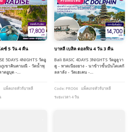
ed
Promoted
ดซ์ 5 วัน 4 คืน
บาหลี เบสิค ดอลฟิน 4 วัน 3 คืน
SE 5DAYS 4NIGHTS วัดอู
Bali BASIC 4DAYS 3NIGHTS วัดอูลูวา
วภูเขาคินตามณี - วัดน้ำพุ
ตู - หาดเนียงยาง - นาข้าวขั้นบันไดเตกั
 ตลาดอูบุด -…
ลลาลัง - วัดเฮเคน -…
แพ็คเกจทัวร์บาหลี
Code: PRO04
แพ็คเกจทัวร์บาหลี
น
ระยะเวลา 4 วัน