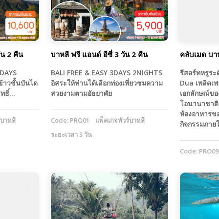
ัน 2 คืน
บาหลี ฟรี แอนด์ อีซี่ 3 วัน 2 คืน
คลับเมด บา
3DAYS
BALI FREE & EASY 3DAYS 2NIGHTS
รีสอร์ทหรูร
ข้าวขั้นบันได
อิสระให้ท่านได้เลือกท่องเที่ยวชมความ
Dua เพลิดเพ
ิทธิ์…
สวยงามตามอัธยาศัย
เอกลักษณ์ของ
โอนานาชาติ 
ห้องอาหารข
์บาหลี
Code: PRO01
แพ็คเกจทัวร์บาหลี
กิจกรรมภายใ
ระยะเวลา 3 วัน
Code: PRO09