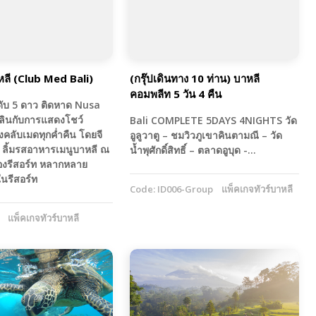
หลี (Club Med Bali)
(กรุ๊ปเดินทาง 10 ท่าน) บาหลี
คอมพลีท 5 วัน 4 คืน
ะดับ 5 ดาว ติดหาด Nusa
ลินกับการแสดงโชว์
Bali COMPLETE 5DAYS 4NIGHTS วัด
คลับเมดทุกค่ำคืน โดยจี
อูลูวาตู – ชมวิวภูเขาคินตามณี – วัด
ลิ้มรสอาหารเมนูบาหลี ณ
น้ำพุศักดิ์สิทธิ์ – ตลาดอูบุด -…
องรีสอร์ท หลากหลาย
นรีสอร์ท
Code: ID006-Group
แพ็คเกจทัวร์บาหลี
แพ็คเกจทัวร์บาหลี