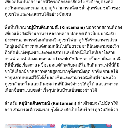
เที่ยวเป็นเป็นอย่างมากที่ใครก็ต้องลองสักครั้ง ซึ่งตั้งอยู่ตรงทิศ
ตะวันตกของทะเลสาบบาตูร์ สามารถนั่งแช่น้ำอุ่นพร้อมชมวิวของ
ภูเขาไฟและทะเลสาบได้อย่างชัดเจน
พื้นที่บริเวณ
หมู่บ้านคินตามณี (
Kintamani)
นอกจากสถานที่ท่อง
เที่ยวแล้วยังมีร้านอาหารหลากหลาย นักท่องเที่ยวนิยมมานั่งรับ
ประทานอาหารพร้อมกับชมวิวภูเขาไฟบาตูร์ ซึ่งร้านอาหารส่วน
ใหญ่เองก็มีการตกแต่งกลมกลืนไปกับธรรมชาติอันงดงามของวิว
ทิวทัศน์แห่งขุนเขาและทะเลสาบ และอีกหนึ่งไฮไลท์เอาใจสาย
กาแฟ คาเฟ่ ต้องแวะมาลอง Luwak Coffee ทางขึ้นเขาคินตามณี
ที่นี่ขึ้นชื่อเรื่องกาแฟขี้ชะมดแต่สำหรับคนที่ไม่กินกินกาแฟที่นี่ก็มี
ชาให้เลือกมีชาหลากหลายสูตรมากๆทั้งชามังคุด ชาขิง ชาผลไม้
ชากุหลาบหอมมีให้ได้ลิ้มลองชิมและสามารถนั่งกินที่ร้านชมวิว
ภูเขาลำเนาไพและเดินชมสวนที่มีสัตว์ต่างๆให้ดูได้ และสามารถ
เลือกซื้อชาแบบชงสำเร็จรูปกลับบ้านเป็นของฝากได้
สำหรับ
หมู่บ้านคินตามณี (
Kintamani)
ค่าเข้าชมจะไม่มีค่าใช้
จ่าย สามารถเที่ยวชมรอบๆได้และยังเปิดให้บริการทุกวันอีกด้วย