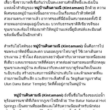
เสี้ยว ซึ่งชาวบาหลีเชื่อกันว่าเป็นทะเลสาบศักดิ์สิทธิ์และยังเป็น
แหล่งน้ำสำคัญของ
หมู่บ้านคินตามณี (
Kintamani)
อีกด้วย ความ
พิเศษของหมู่บ้านแห่งนี้นอกจากจะเป็นเรื่องของวิวทิวทัศน์ที่
สวยงามตระการตาแล้ว อากาศของที่นี่ยังเย็นสบายตลอดทั้งปี มี
สายหมอกปกคลุมอยู่เป็นระยะ บวกกับธรรมชาติสีเขียวขจีของ
ขุนเขาและท้องไร่ท้องนาทำให้หมู่บ้านแห่งนี้ดูมีเสน่ห์และมีมนต์
ขลังเพิ่มขึ้นเป็นอีกเท่าตัว
สำหรับไฮไลท์ของ
หมู่บ้านคินตามณี (
Kintamani)
นั้นคือการไป
ชมพระอาทิตย์ขึ้นและตก บนยอดภูเขาไฟบาตูร์ ใช้เวลาเดินทาง
ประมาณ 2 ชั่วโมง ต้องบอกเลยว่าคุ้มค่ากับเวลาจนหายเหนื่อยเลย
ทีเดียว แสงแรกของบาหลีที่ค่อยๆ สาดส่องผ่านสายหมอกที่ปกคลุม
ขุนเขาและหมู่บ้าน สะท้อนเงากับทะเลสาบบาตูร์จนเกิดเป็นแสง
ระยิบระยับ สร้างประสบการณ์ที่น่าประทับใจ และห้ามพลาดที่จะ
ถ่ายภาพเป็นที่ระลึก แวะสักการะสิ่งศักดิ์ ณ วัดอูลันดานูบราตัน(
Ulun Danu Batur Temple) วัดที่ตั้งอยู่ภายในหมู่บ้าน
หมู่บ้านคินตามณี (
Kintamani)
ยังขึ้นชื่อในเรื่องของบ่อน้ำ
พุร้อนธรรมชาติที่เกิดจากภูเขาไฟอีกด้วย The Batur Natural Hot
Springs เป็นสถานที่ยอดฮิตและได้รับความนิยมสำหรับนักท่อง