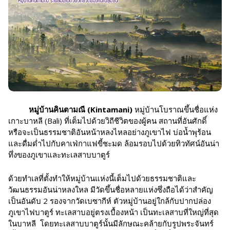
หมู่บ้านคินตามณี (
Kintamani)
หมู่บ้านโบราณขึ้นชื่อแห่ง
เกาะบาหลี (Bali) ที่เต็มไปด้วยวิถีชีวิตของผู้คน สถานที่อันศักดิ์
หรือจะเป็นธรรมชาติอันหน้าหลงไหลอย่างภูเขาไฟ บ่อน้ำพุร้อน
และดื่มด่ำไปกับคาเฟ่กาแฟขี้ชะมด ล้อมรอบไปด้วยทิวทัศน์อันน่า
ทึ่งของภูเขาและทะเลสาบบาตูร์
ด้วยทำเลที่ตั้งทำให้หมู่บ้านแห่งนี้เต็มไปด้วยธรรมชาติและ
วัฒนธรรมอันน่าหลงใหล มีวัดขึ้นชื่อหลายแห่งซึ่งถือได้ว่าสำคัญ
เป็นอันดับ 2 รองจากวัดเบซากีห์ ตัวหมู่บ้านอยู่ใกล้กับปากปล่อง
ภูเขาไฟบาตูร์ ทะเลสาบอยู่ตรงเบื้องหน้า เป็นทะเลสาบที่ใหญ่ที่สุด
ในบาหลี โดยทะเลสาบบาตูร์นั้นมีลักษณะคล้ายกับรูปพระจันทร์