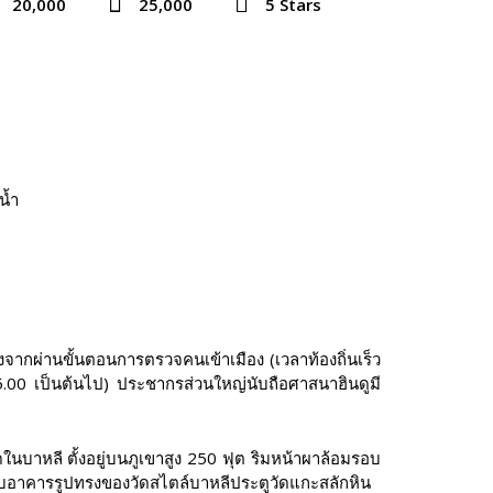
20,000
25,000
5 Stars
น้ำ
จากผ่านขั้นตอนการตรวจคนเข้าเมือง (เวลาท้องถิ่นเร็ว
15.00 เป็นต้นไป) ประชากรส่วนใหญ่นับถือศาสนาฮินดูมี
ดในบาหลี ตั้งอยู่บนภูเขาสูง 250 ฟุต ริมหน้าผาล้อมรอบ
อาคารรูปทรงของวัดสไตล์บาหลีประตูวัดแกะสลักหิน