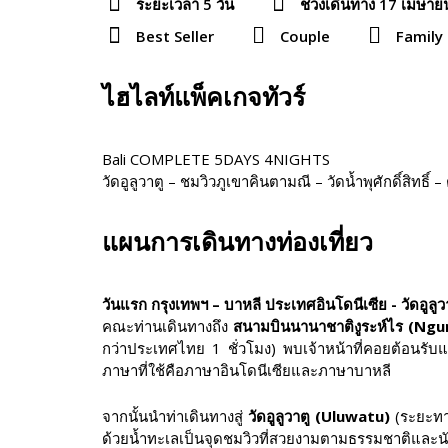
ระยะเวลา 5 วัน
ช่วงเดินทาง 17 เมษาย
Best Seller
Couple
Family
ไฮไลท์แพ็คเกจทัวร์
Bali COMPLETE 5DAYS 4NIGHTS
วัดอูลูวาตู – ชมวิวภูเขาคินตามณี – วัดน้ำพุศักดิ์สิทธิ
แผนการเดินทางท่องเที่ยว
วันแรก กรุงเทพฯ – บาหลี ประเทศอินโดนีเซีย - วัดอูลูว
คณะท่านเดินทางถึง
สนามบินนานาชาติงูระห์ไร (Ngu
กว่าประเทศไทย 1 ชั่วโมง) พบเจ้าหน้าที่คอยต้อนรับแ
ภาษาที่ใช้คือภาษาอินโดนีเซียและภาษาบาหลี
จากนั้นนำท่าเดินทางสู่
วัดอูลูวาตู (Uluwatu)
(ระยะทาง
ด้วยน้ำทะเลเป็นจุดชมวิวที่สวยงามตามธรรมชาติและ