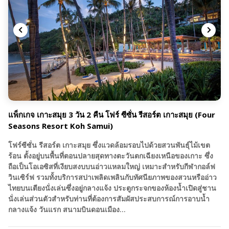
แพ็กเกจ เกาะสมุย 3 วัน 2 คืน โฟร์ ซีซั่น รีสอร์ต เกาะสมุย (Four
Seasons Resort Koh Samui)
โฟร์ซีซั่น รีสอร์ต เกาะสมุย ซึ่งแวดล้อมรอบไปด้วยสวนพันธุ์ไม้เขต
ร้อน ตั้งอยู่บนพื้นที่ตอนปลายสุดทางตะวันตกเฉียงเหนือของเกาะ ซึ่ง
ถือเป็นโอเอซิสที่เงียบสงบบนอ่าวแหลมใหญ่ เหมาะสำหรับกีฬากอล์ฟ
วินเซิร์ฟ รวมทั้งบริการสปาเพลิดเพลินกับทัศนียภาพของสวนหรืออ่าว
ไทยบนเตียงนั่งเล่นซึ่งอยู่กลางแจ้ง ประตูกระจกของห้องน้ำเปิดสู่ชาน
นั่งเล่นส่วนตัวสำหรับท่านที่ต้องการสัมผัสประสบการณ์การอาบน้ำ
กลางแจ้ง วันแรก สนามบินดอนเมือง…