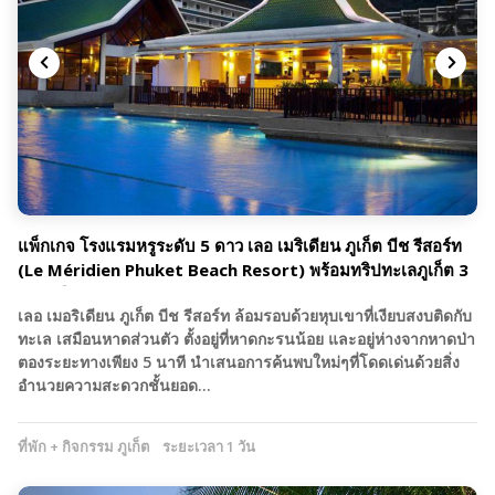
แพ็กเกจ โรงแรมหรูระดับ 5 ดาว เลอ เมริเดียน ภูเก็ต บีช รีสอร์ท
(Le Méridien Phuket Beach Resort) พร้อมทริปทะเลภูเก็ต 3
วัน 2 คืน
เลอ เมอริเดียน ภูเก็ต บีช รีสอร์ท ล้อมรอบด้วยหุบเขาที่เงียบสงบติดกับ
ทะเล เสมือนหาดส่วนตัว ตั้งอยู่ที่หาดกะรนน้อย และอยู่ห่างจากหาดป่า
ตองระยะทางเพียง 5 นาที นำเสนอการค้นพบใหม่ๆที่โดดเด่นด้วยสิ่ง
อำนวยความสะดวกชั้นยอด…
ที่พัก + กิจกรรม ภูเก็ต
ระยะเวลา 1 วัน