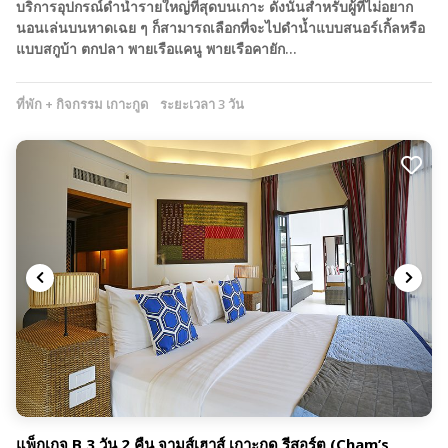
บริการอุปกรณ์ดำน้ำรายใหญ่ที่สุดบนเกาะ ดังนั้นสำหรับผู้ที่ไม่อยาก
นอนเล่นบนหาดเฉย ๆ ก็สามารถเลือกที่จะไปดำน้ำแบบสนอร์เกิ้ลหรือ
แบบสกูบ้า ตกปลา พายเรือแคนู พายเรือคายัก…
ที่พัก + กิจกรรม เกาะกูด
ระยะเวลา 3 วัน
แพ็กเกจ B 3 วัน 2 คืน จามส์เฮาส์ เกาะกูด รีสอร์ต (Cham’s