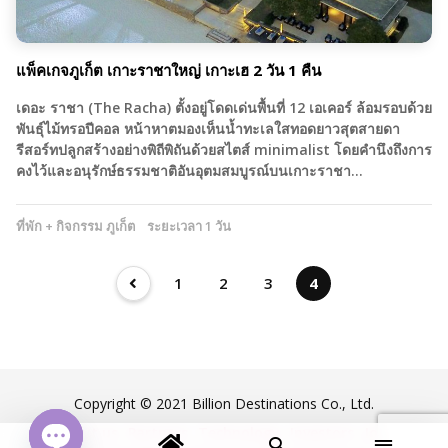
แพ็คเกจภูเก็ต เกาะราชาใหญ่ เกาะเฮ 2 วัน 1 คืน
เดอะ ราชา (The Racha) ตั้งอยู่โดดเด่นพื้นที่ 12 เอเคอร์ ล้อมรอบด้วย
พันธุ์ไม้ทรอปีคอล หน้าหาตมองเห็นน้ำทะเลใสทอดยาวสุตสายดา
รีสอร์ทปลูกสร้างอย่างพิถีพิถันด้วยสไตส์ minimalist โดยคำนึงถึงการ
คงไว้และอนุรักษ์ธรรมชาติอันอุตมสมบูรณ์บนเกาะราชา…
ที่พัก + กิจกรรม ภูเก็ต
ระยะเวลา 1 วัน
1
2
3
4
Copyright © 2021 Billion Destinations Co., Ltd.
About us
Partners
Technology
Investors
Jobs