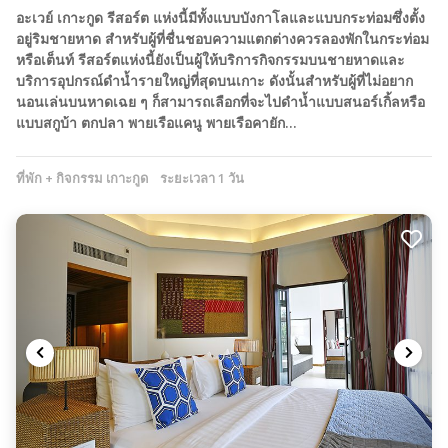
อะเวย์ เกาะกูด รีสอร์ต แห่งนี้มีทั้งแบบบังกาโลและแบบกระท่อมซึ่งตั้ง
อยู่ริมชายหาด สำหรับผู้ที่ชื่นชอบความแตกต่างควรลองพักในกระท่อม
หรือเต็นท์ รีสอร์ตแห่งนี้ยังเป็นผู้ให้บริการกิจกรรมบนชายหาดและ
บริการอุปกรณ์ดำน้ำรายใหญ่ที่สุดบนเกาะ ดังนั้นสำหรับผู้ที่ไม่อยาก
นอนเล่นบนหาดเฉย ๆ ก็สามารถเลือกที่จะไปดำน้ำแบบสนอร์เกิ้ลหรือ
แบบสกูบ้า ตกปลา พายเรือแคนู พายเรือคายัก…
ที่พัก + กิจกรรม เกาะกูด
ระยะเวลา 1 วัน