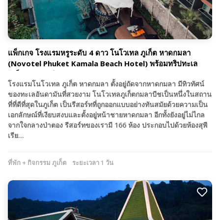
แพ็กเกจ โรงแรมหรูระดับ 4 ดาว โนโวเทล ภูเก็ต หาดกมลา
(Novotel Phuket Kamala Beach Hotel) พร้อมทริปทะเล
ภูเก็ต 3 วัน 2 คืน
โรงแรมโนโวเทล ภูเก็ต หาดกมลา ตั้งอยู่ถัดจากหาดกมลา มีทิวทัศน์
ของทะเลอันดามันที่สวยงาม โนโวเทลภูเก็ตกมลาบีชเป็นหนึ่งในสถาน
ที่ที่ดีที่สุดในภูเก็ต เป็นรีสอร์ทที่ถูกออกแบบอย่างทันสมัยด้วยความเป็น
เอกลักษณ์ที่เงียบสงบและตั้งอยู่หน้าชายหาดกมลา อีกทั้งยังอยู่ไม่ไกล
จากใจกลางป่าตอง รีสอร์ทของเรามี 166 ห้อง ประกอบไปด้วยห้องสุพี
เรีย…
ที่พัก + กิจกรรม ภูเก็ต
ระยะเวลา 1 วัน