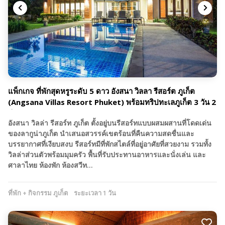
แพ็กเกจ ที่พักสุดหรูระดับ 5 ดาว อังสนา วิลลา รีสอร์ต ภูเก็ต
(Angsana Villas Resort Phuket) พร้อมทริปทะเลภูเก็ต 3 วัน 2
คืน
อังสนา วิลล่า รีสอร์ท ภูเก็ต ตั้งอยู่บนรีสอร์ทแบบผสมผสานที่โดดเด่น
ของลากูน่าภูเก็ต นำเสนอสวรรค์เขตร้อนที่คืนความสดชื่นและ
บรรยากาศที่เงียบสงบ รีสอร์ทมีที่พักสไตล์ที่อยู่อาศัยที่สวยงาม รวมทั้ง
วิลล่าส่วนตัวพร้อมมุมครัว พื้นที่รับประทานอาหารและนั่งเล่น และ
ศาลาไทย ห้องพัก ห้องสวีท…
ที่พัก + กิจกรรม ภูเก็ต
ระยะเวลา 1 วัน