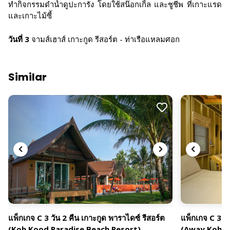
ทำกิจกรรมดำน้ำดูปะการัง โดยใช้สน๊อกเกิ้ล และชูชีพ ที่เกาะแรด
และเกาะไม้ซี้
วันที่ 3
จามส์เฮาส์ เกาะกูด รีสอร์ต - ท่าเรือแหลมศอก
Similar
แพ็กเกจ C 3 วัน 2 คืน เกาะกูด พาราไดซ์ รีสอร์ต
แพ็กเกจ C 3 วั
(Koh Kood Paradise Beach Resort)
(Away Koh K