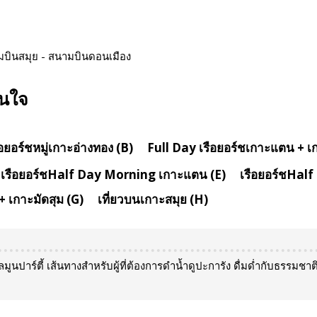
นามบินสมุย - สนามบินดอนเมือง
สนใจ
อยอร์ชหมู่เกาะอ่างทอง (B)
Full Day เรือยอร์ชเกาะแตน + เก
เรือยอร์ชHalf Day Morning เกาะแตน (E)
เรือยอร์ชHalf
 เกาะมัดสุม (G)
เที่ยวบนเกาะสมุย (H)
ลมูนปาร์ตี้ เส้นทางสำหรับผู้ที่ต้องการดำน้ำดูปะการัง ดื่มด่ำกับธรรมชา