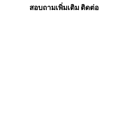
สอบถามเพิ่มเติม ติดต่อ
Email: staypackage@billion.co.th
Tel: 02-237-7787
Similar