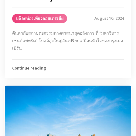
บล็อกท่องเที่ยวออสเตรเลีย
August 10, 2024
ตื่นตากับสถาปัตยกรรมทางศาสนาสุดอลังการ ที่ “มหาวิหาร
เซนต์แพทริค” โบสถ์สูงใหญ่อันเปรียบเสมือนหัวใจของกรุงเมล
เบิร์น
Continue reading