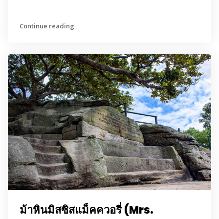
Continue reading
ม้าหินมิสซิสแม็คควอรี่ (Mrs.