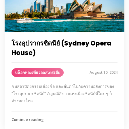
โรงอุปรากรซิดนีย์ (Sydney Opera
House)
บล็อกท่องเที่ยวออสเตรเลีย
August 10, 2024
ชมสถาปัตยกรรมเลื่องชื่อ และตื่นตาไปกับความอลังการของ
“โรงอุปรากรซิดนีย์” อัญมณีสีขาวแห่งเมืองซิดนีย์ที่ใคร ๆ ก็
ต่างหลงใหล
Continue reading