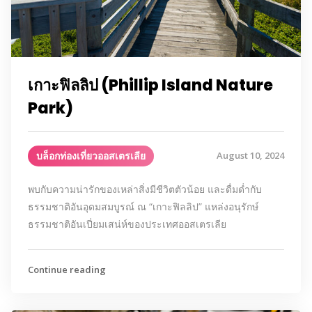
เกาะฟิลลิป (Phillip Island Nature
Park)
บล็อกท่องเที่ยวออสเตรเลีย
August 10, 2024
พบกับความน่ารักของเหล่าสิ่งมีชีวิตตัวน้อย และดื่มด่ำกับ
ธรรมชาติอันอุดมสมบูรณ์ ณ “เกาะฟิลลิป” แหล่งอนุรักษ์
ธรรมชาติอันเปี่ยมเสน่ห์ของประเทศออสเตรเลีย
Continue reading