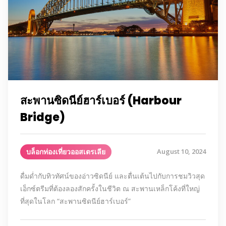
สะพานซิดนีย์ฮาร์เบอร์ (Harbour
Bridge)
บล็อกท่องเที่ยวออสเตรเลีย
August 10, 2024
ดื่มด่ำกับทิวทัศน์ของอ่าวซิดนีย์ และตื่นเต้นไปกับการชมวิวสุด
เอ็กซ์ตรีมที่ต้องลองสักครั้งในชีวิต ณ สะพานเหล็กโค้งที่ใหญ่
ที่สุดในโลก “สะพานซิดนีย์ฮาร์เบอร์”