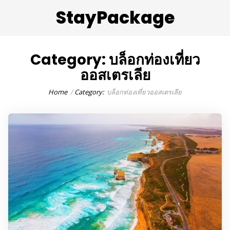
StayPackage
Category:
บล็อกท่องเที่ยว
ออสเตรเลีย
Home
Category:
บล็อกท่องเที่ยวออสเตรเลีย