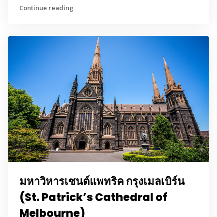
Continue reading
มหาวิหารเซนต์แพทริค กรุงเมลเบิร์น
(St. Patrick’s Cathedral of
Melbourne)