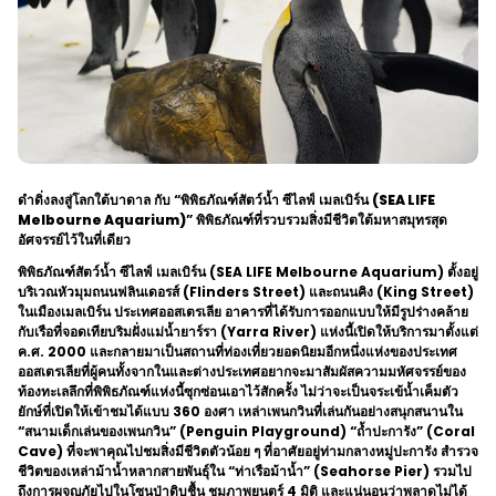
ดำดิ่งลงสู่โลกใต้บาดาล กับ “พิพิธภัณฑ์สัตว์น้ำ ซีไลฟ์ เมลเบิร์น
(
SEA LIFE
Melbourne Aquarium)
” พิพิธภัณฑ์ที่รวบรวมสิ่งมีชีวิตใต้มหาสมุทรสุด
อัศจรรย์ไว้ในที่เดียว
พิพิธภัณฑ์สัตว์น้ำ ซีไลฟ์ เมลเบิร์น (SEA LIFE Melbourne Aquarium) ตั้งอยู่
บริเวณหัวมุมถนนฟลินเดอรส์ (Flinders Street) และถนนคิง (King Street)
ในเมืองเมลเบิร์น ประเทศออสเตรเลีย อาคารที่ได้รับการออกแบบให้มีรูปร่างคล้าย
กับเรือที่จอดเทียบริมฝั่งแม่น้ำยาร์รา (Yarra River) แห่งนี้เปิดให้บริการมาตั้งแต่
ค.ศ. 2000 และกลายมาเป็นสถานที่ท่องเที่ยวยอดนิยมอีกหนึ่งแห่งของประเทศ
ออสเตรเลียที่ผู้คนทั้งจากในและต่างประเทศอยากจะมาสัมผัสความมหัศจรรย์ของ
ท้องทะเลลึกที่พิพิธภัณฑ์แห่งนี้ซุกซ่อนเอาไว้สักครั้ง ไม่ว่าจะเป็นจระเข้น้ำเค็มตัว
ยักษ์ที่เปิดให้เข้าชมได้แบบ 360 องศา เหล่าเพนกวินที่เล่นกันอย่างสนุกสนานใน
“สนามเด็กเล่นของเพนกวิน” (Penguin Playground) “ถ้ำปะการัง” (Coral
Cave) ที่จะพาคุณไปชมสิ่งมีชีวิตตัวน้อย ๆ ที่อาศัยอยู่ท่ามกลางหมู่ปะการัง สำรวจ
ชีวิตของเหล่าม้าน้ำหลากสายพันธุ์ใน “ท่าเรือม้าน้ำ” (Seahorse Pier) รวมไป
ถึงการผจญภัยไปในโซนป่าดิบชื้น ชมภาพยนตร์ 4 มิติ และแน่นอนว่าพลาดไม่ได้