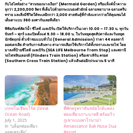
กับไฮไลท์อย่าง “สวนของนางเงือก” (Mermaid Garden) หรือแท็งค์น้ำความ
จุกว่า 2,200,000 ลิตร ที่เต็มไปด้วยกระเบนธงตัวยักษ์ ฉลามพยาบาล ฉลามครีบ
ทราย และสิ่งมีชีวิตใต้ทะเลอีกกว่า 2,000 สายพันธุ์ที่กำลังแหวกว่ายให้คุณชมได้
เต็มตาแบบ 360 องศากันเลยทีเดียว
พิพิธภัณฑ์สัตว์น้ำ ซีไลฟ์ เมลเบิร์น เปิดให้บริการในเวลา 10.00 – 17.30 น. ทุกวัน
จันทร์ – ศุกร์ และเปิดตั้งแต่ 9.30 – 18.00 น. ในวันหยุดสุดสัปดาห์และวันหยุด
นักขัตฤกษ์ ตั๋วเข้าชมแบบทั่วไป (General Admission) ราคา 44 ดอลลาร์
ออสเตรเลีย สำหรับการเดินทาง สามารถเลือกใช้บริการได้ทั้งรถรางและรถไฟ โดย
มาลงที่ป้ายซีไลฟ์ เมลเบิร์น (SEA LIFE Melbourne Tram Stop) และสถานี
รถไฟฟลินเดอรส์ (Flinders Train Station) หรือเซาเทิร์น ครอส
(Southern Cross Train Station) แล้วเดินต่ออีกประมาณ 5 นาที
เกรทโอเชียนโร้ด (Great
ที่พักหรูหราทันสมัยใกล้แหล่ง
Ocean Road)
ท่องเที่ยวเกาะบาหลี พร้อมวิว
July 1, 2025
ภูเขาแบบพาโรนาม่า
In "บล็อกท่องเที่ยว
Renaissance Bali Nusa Dua
ออสเตรเลีย"
Resort