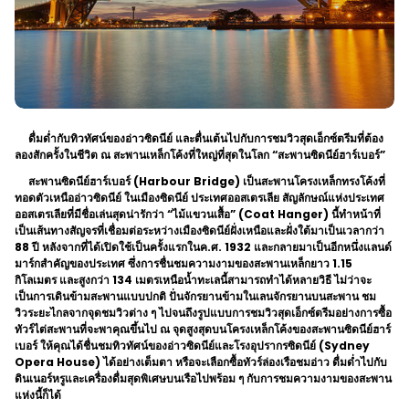
ดื่มด่ำกับทิวทัศน์ของอ่าวซิดนีย์ และตื่นเต้นไปกับการชมวิวสุดเอ็กซ์ตรีมที่ต้อง
ลองสักครั้งในชีวิต ณ สะพานเหล็กโค้งที่ใหญ่ที่สุดในโลก “สะพานซิดนีย์ฮาร์เบอร์”
สะพานซิดนีย์ฮาร์เบอร์ (Harbour Bridge) เป็นสะพานโครงเหล็กทรงโค้งที่
ทอดตัวเหนืออ่าวซิดนีย์ ในเมืองซิดนีย์ ประเทศออสเตรเลีย สัญลักษณ์แห่งประเทศ
ออสเตรเลียที่มีชื่อเล่นสุดน่ารักว่า “ไม้แขวนเสื้อ” (Coat Hanger) นี้ทำหน้าที่
เป็นเส้นทางสัญจรที่เชื่อมต่อระหว่างเมืองซิดนีย์ฝั่งเหนือและฝั่งใต้มาเป็นเวลากว่า
88 ปี หลังจากที่ได้เปิดใช้เป็นครั้งแรกในค.ศ. 1932 และกลายมาเป็นอีกหนึ่งแลนด์
มาร์กสำคัญของประเทศ ซึ่งการชื่นชมความงามของสะพานเหล็กยาว 1.15
กิโลเมตร และสูงกว่า 134 เมตรเหนือน้ำทะเลนี้สามารถทำได้หลายวิธี ไม่ว่าจะ
เป็นการเดินข้ามสะพานแบบปกติ ปั่นจักรยานข้ามในเลนจักรยานบนสะพาน ชม
วิวระยะไกลจากจุดชมวิวต่าง ๆ ไปจนถึงรูปแบบการชมวิวสุดเอ็กซ์ตรีมอย่างการซื้อ
ทัวร์ไต่สะพานที่จะพาคุณขึ้นไป ณ จุดสูงสุดบนโครงเหล็กโค้งของสะพานซิดนีย์ฮาร์
เบอร์ ให้คุณได้ชื่นชมทิวทัศน์ของอ่าวซิดนีย์และโรงอุปรากรซิดนีย์ (Sydney
Opera House) ได้อย่างเต็มตา หรือจะเลือกซื้อทัวร์ล่องเรือชมอ่าว ดื่มด่ำไปกับ
ดินเนอร์หรูและเครื่องดื่มสุดพิเศษบนเรือไปพร้อม ๆ กับการชมความงามของสะพาน
แห่งนี้ก็ได้