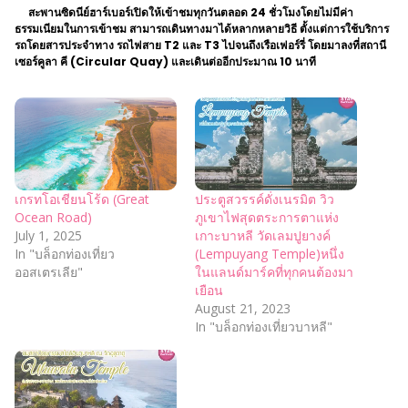
สะพานซิดนีย์ฮาร์เบอร์เปิดให้เข้าชมทุกวันตลอด 24 ชั่วโมงโดยไม่มีค่า
ธรรมเนียมในการเข้าชม สามารถเดินทางมาได้หลากหลายวิธี ตั้งแต่การใช้บริการ
รถโดยสารประจำทาง รถไฟสาย T2 และ T3 ไปจนถึงเรือเฟอร์รี่ โดยมาลงที่สถานี
เซอร์คูลา คี (Circular Quay) และเดินต่ออีกประมาณ 10 นาที
เกรทโอเชียนโร้ด (Great
ประตูสวรรค์ดั่งเนรมิต วิว
Ocean Road)
ภูเขาไฟสุดตระการตาแห่ง
July 1, 2025
เกาะบาหลี วัดเลมปูยางค์
In "บล็อกท่องเที่ยว
(Lempuyang Temple)หนึ่ง
ออสเตรเลีย"
ในแลนด์มาร์คที่ทุกคนต้องมา
เยือน
August 21, 2023
In "บล็อกท่องเที่ยวบาหลี"