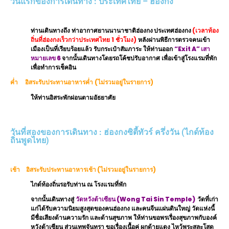
วันแรกของการเดินทาง : ประเทศไทย – ฮ่องกง
ท่านเดินทางถึง
ท่าอากาศยานนานาชาติฮ่องกง ประเทศฮ่องกง
(เวลาท้อง
ถิ่นที่ฮ่องกงเร็วกว่าประเทศไทย 1 ชั่วโมง)
หลังผ่านพิธีการตรวจคนเข้า
เมืองเป็นที่เรียบร้อยแล้ว รับกระเป๋าสัมภาระ
ให้ท่านออก
“Exit A” เสา
หมายเลข 6
จากนั้นเดินทางโดยรถโค้ชปรับอากาศ
เพื่อเข้าสู่โรงแรมที่พัก
เพื่อทำการเช็คอิน
ค่ำ
อิสระรับประทานอาหารค่ำ (ไม่รวมอยู่ในรายการ)
ให้ท่านอิสระพักผ่อนตามอัธยาศัย
วันที่สองของการเดินทาง : ฮ่องกงซิตี้ทัวร์ ครึ่งวัน (ไกด์ท้อง
ถิ่นพูดไทย)
เช้า อิสระรับประทานอาหารเช้า
(ไม่รวมอยู่ในรายการ)
ไกด์ท้องถิ่นรอรับท่าน ณ โรงแรมที่พัก
จากนั้นเดินทางสู่
วัดหวังต้าเซียน
(Wong Tai Sin Temple)
วัดที่เก่า
แก่ได้รับความนิยมสูงสุดของคนฮ่องกง และคนจีนแผ่นดินใหญ่ วัดแห่งนี้
มีชื่อเสียงด้านความรัก และด้านสุขภาพ ให้ท่านขอพรเรื่องสุขภาพกับองค์
หวังต้าเซียน ส่วนเทพจันทรา ขอเรื่องเนื้อคู่ ผูกด้ายแดง ไหว้พระสละโสด