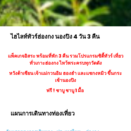
ไฮไลท์ทัวร์ฮ่องกง นองปิง 4 วัน 3 คืน
แพ็คเกจอิสระ พร้อมที่พัก 3 คืน รวมโปรแกรมซิตี้ทัวร์ เที่ยว
ทั่วเกาะฮ่องกง ไหว้พระครบทุกวัดดัง
หวังต้าเซียน เจ้าแม่กวนอิม ฮองฮำ และแชกงหมิว ขึ้นกระ
เช้านองปิง
ฟรี ! ชาบู ชาบู 1 มื้อ
แผนการเดินทางท่องเที่ยว