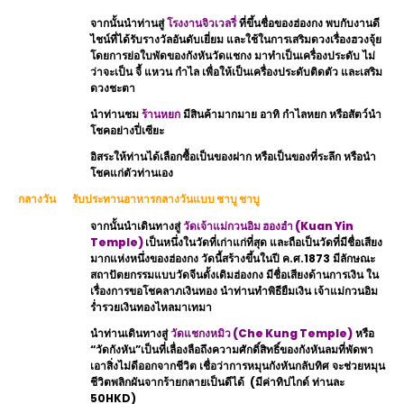
จากนั้นนำท่านสู่
โรงงานจิวเวลรี่
ที่ขึ้นชื่อของฮ่องกง พบกับงานดี
ไชน์ที่ได้รับรางวัลอันดับเยี่ยม และใช้ในการเสริมดวงเรื่องฮวงจุ้ย
โดยการย่อใบพัดของกังหันวัดแชกง มาทำเป็นเครื่องประดับ ไม่
ว่าจะเป็น จี้ แหวน กำไล เพื่อให้เป็นเครื่องประดับติดตัว และเสริม
ดวงชะตา
นำท่านชม
ร้านหยก
มีสินค้ามากมาย อาทิ กำไลหยก หรือสัตว์นำ
โชคอย่างปี่เซียะ
อิสระให้ท่านได้เลือกซื้อเป็นของฝาก หรือเป็นของที่ระลึก หรือนำ
โชคแก่ตัวท่านเอง
กลางวัน รับประทานอาหารกลางวันแบบ ชาบู ชาบู
จากนั้นนำเดินทางสู่
วัดเจ้าแม่กวนอิม ฮองฮำ
(Kuan Yin
Temple)
เป็นหนึ่งในวัดที่เก่าแก่ที่สุด และถือเป็นวัดที่มีชื่อเสียง
มากแห่งหนึ่งของฮ่องกง วัดนี้สร้างขึ้นในปี ค.ศ.1873 มีลักษณะ
สถาปัตยกรรมแบบวัดจีนดั้งเดิมฮ่องกง มีชื่อเสียงด้านการเงิน ใน
เรื่องการขอโชคลาภเงินทอง นำท่านทำพิธียืมเงิน เจ้าแม่กวนอิม
ร่ำรวยเงินทองไหลมาเทมา
นำท่านเดินทางสู่
วัดแชกงหมิว
(Che Kung Temple)
หรือ
“วัดกังหัน”เป็นที่เลื่องลือถึงความศักดิ์สิทธิ์ของกังหันลมที่พัดพา
เอาสิ่งไม่ดีออกจากชีวิต เชื่อว่าการหมุนกังหันกลับทิศ จะช่วยหมุน
ชีวิตพลิกผันจากร้ายกลายเป็นดีได้ (มีค่าทิปไกด์ ท่านละ
50HKD)