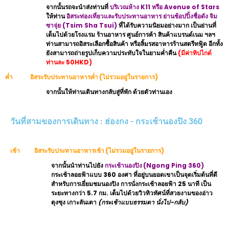
จากนั้นรถจะนำส่งท่านที่
บริเวณห้าง K11 หรือ Avenue of Stars
ให้ท่าน
อิสระท่องเที่ยวและรับประทานอาหาร ย่านช้อปปิ้งชื่อดัง
จิม
ซาจุ่ย
(Tsim Sha Tsui)
ที่ได้รับความนิยมอย่างมาก เป็นย่านที่
เต็มไปด้วยโรงแรม ร้านอาหาร ศูนย์การค้า สินค้าแบรนด์เนม ฯลฯ
ท่านสามารถอิสระเลือกซื้อสินค้า หรือลิ้มรสอาหารร้านสตรีทฟู้ด อีกทั้ง
ยังสามารถถ่ายรูปเก็บความประทับใจในยามค่ำคืน
(มีค่าทิปไกด์
ท่านละ 50HKD)
ค่ำ อิสระรับประทานอาหารค่ำ
(ไม่รวมอยู่ในรายการ)
จากนั้นให้ท่านเดินทางกลับสู่ที่พัก ด้วยตัวท่านเอง
วันที่สามของการเดินทาง : ฮ่องกง - กระเช้านองปิง 360
เช้า อิสระรับประทานอาหารเช้า
(ไม่รวมอยู่ในรายการ)
จากนั้นนำท่านไปยัง
กระเช้านองปิง
(Ngong Ping 360)
กระเช้าลอยฟ้าแบบ 360 องศา ที่อยู่บนยอดเขาเป็นจุดเริ่มต้นที่ดี
สำหรับการเยี่ยมชมนองปิง การนั่งกระเช้าลอยฟ้า 25 นาที เป็น
ระยะทางกว่า 5.7 กม. เต็มไปด้วยวิวทิวทัศน์ที่สวยงามของอ่าว
ตุงซุง เกาะลันเตา
(กระเช้าแบบธรรมดา นั่งไป-กลับ)