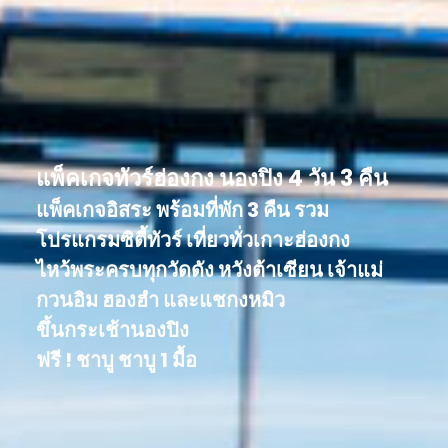
แพ็คเกจทัวร์ฮ่องกง นองปิง 4 วัน 3 คืน
แพ็คเกจอิสระ พร้อมที่พัก 3 คืน รวม
โปรแกรมซิตี้ทัวร์ เที่ยวทั่วเกาะฮ่องกง
ไหว้พระครบทุกวัดดัง หวังต้าเซียน เจ้าแม่
กวนอิม ฮองฮำ และแชกงหมิว
ขึ้นกระเช้านองปิง
ฟรี ! ชาบู ชาบู 1 มื้อ