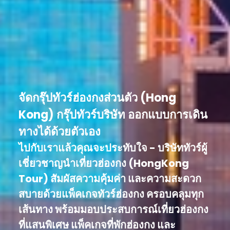
จัดกรุ๊ปทัวร์ฮ่องกงส่วนตัว (Hong
Kong) กรุ๊ปทัวร์บริษัท ออกแบบการเดิน
ทางได้ด้วยตัวเอง
ไปกับเราแล้วคุณจะประทับใจ - บริษัททัวร์ผู้
เชี่ยวชาญนำเที่ยวฮ่องกง (HongKong
Tour) สัมผัสความคุ้มค่า และความสะดวก
สบายด้วยแพ็คเกจทัวร์ฮ่องกง ครอบคลุมทุก
เส้นทาง พร้อมมอบประสบการณ์เที่ยวฮ่องกง
ที่แสนพิเศษ แพ็คเกจที่พักฮ่องกง และ