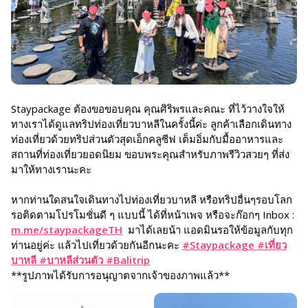
Staypackage ต้อง
ขอขอบคุณ คุณศิริพรและคณะ ที่ไว้วางใจให้
ทางเราได้ดูแลทริปท่องเที่ยวบาหลีในครั้งนี้ค่ะ ลูกค้าเลือกเดินทาง
ท่องเที่ยวด้วยทริปส่วนตัวสุดเอ็กคลูซีฟ เต็มอิ่มกับมื้ออาหารและ
สถานที่ท่องเที่ยวยอดนิยม ขอบพระคุณสำหรับภาพรีวิวสวยๆ ที่ส่ง
มาให้ทางเรานะคะ
หากท่านใดสนใจเดินทางไปท่องเที่ยวบาหลี หรือทริปอื่นๆรอบโลก
รอติดตามโปรโมชั่นดี ๆ แบบนี้ ได้ที่หน้าเพจ หรือจะก๊อกๆ Inbox :
m.me/staypackageTH
มาได้เลยน้า แอดมินรอให้ข้อมูลกับทุก
ท่านอยู่ค่ะ แล้วไปเที่ยวด้วยกันอีกนะคะ
#Staypackage #เที่ยว
บาหลี #บาหลีส่วนตัว #Balitrip
**รูปภาพได้รับการอนุญาตจากเจ้าของภาพแล้ว**