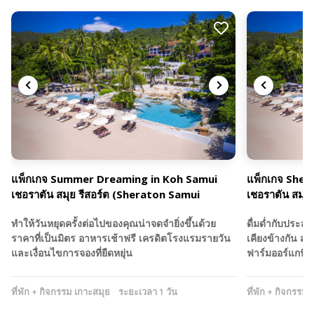
แพ็กเกจ Summer Dreaming in Koh Samui
แพ็กเกจ Sher
เชอราตัน สมุย รีสอร์ต (Sheraton Samui
เชอราตัน สมุย
Resort)
Resort)
ทำให้วันหยุดครั้งต่อไปของคุณน่าจดจำยิ่งขึ้นด้วย
ดื่มด่ำกับประส
ราคาที่เป็นมิตร อาหารเช้าฟรี เครดิตโรงแรมรายวัน
เคียงข้างกัน สำ
และเงื่อนไขการจองที่ยืดหยุ่น
ฟาร์มออร์แกนิ
ที่พัก + กิจกรรม เกาะสมุย
ระยะเวลา 1 วัน
ที่พัก + กิจกรรม 