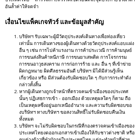
อันล้ำค่าให้จดจำ
เงื่อนไขแพ็คเกจทัวร์ และข้อมูลสำคัญ
บริษัทฯ รับเฉพาะผู้มีวัตถุประสงค์เดินทางเพื่อท่องเที่ยว
เท่านั้น การเดินทางของผู้เดินทางด้วยวัตถุประสงค์แอบแฝง
อื่น ๆ เช่น การไปค้าแรงงาน การค้าประเวณี การค้ามนุษย์
การขนส่งสินค้าหนีภาษี การขนยาเสพติด การโจรกรรม
การขนอาวุธสงคราม การก่อการร้าย และ อื่น ๆ ที่เข้าข่าย
ผิดกฎหมาย ผิดศีลธรรมอันดี บริษัทฯ มิได้มีส่วนรู้เห็น
เกี่ยวข้อง หรือ มีส่วนต้องรับผิดชอบใด ๆ กับการกระทำดัง
กล่าวทั้งสิ้น
หากผู้เดินทางถูกเจ้าหน้าที่ตรวจคนเข้าเมืองของประเทศ
นั้นๆ ปฏิเสธการเข้า - ออกเมือง ด้วยเหตุผลใดๆ ก็ตาม ถือ
เป็นเหตุผลซึ่งอยู่นอกเหนืออำนาจ และความรับผิดชอบขอ
งบริษัทฯ ทางบริษัทฯ ขอสงวนสิทธิ์ไม่รับผิดชอบคืนเงิน
ทั้งหมด
บริษัทฯ จะไม่รับผิดชอบในกรณีที่กองตรวจคนเข้าเมืองของ
ประเทศไทยงดออกเอกสารเข้าเมืองให้กับชาวต่างชาติ หรือ
คนต่างด้าวที่พำนักอยู่ในประเทศไทย แต่จะทำหน้าที่ช่วย