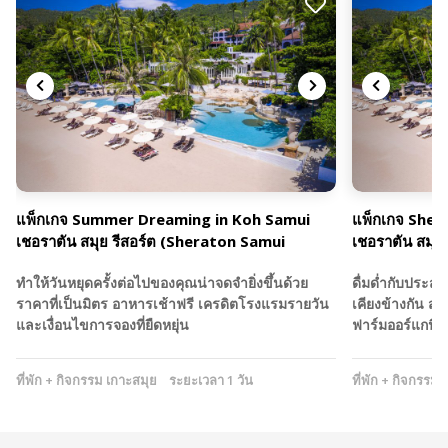
แพ็กเกจ Summer Dreaming in Koh Samui
แพ็กเกจ Sher
เชอราตัน สมุย รีสอร์ต (Sheraton Samui
เชอราตัน สมุย
Resort)
Resort)
ทำให้วันหยุดครั้งต่อไปของคุณน่าจดจำยิ่งขึ้นด้วย
ดื่มด่ำกับประส
ราคาที่เป็นมิตร อาหารเช้าฟรี เครดิตโรงแรมรายวัน
เคียงข้างกัน สำ
และเงื่อนไขการจองที่ยืดหยุ่น
ฟาร์มออร์แกนิ
ที่พัก + กิจกรรม เกาะสมุย
ระยะเวลา 1 วัน
ที่พัก + กิจกรรม 