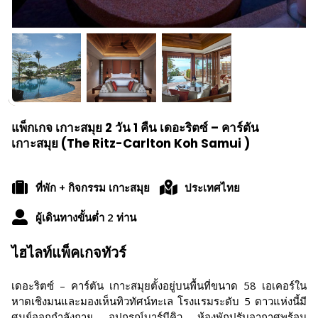
แพ็กเกจ เกาะสมุย 2 วัน 1 คืน เดอะริตซ์ – คาร์ตัน
เกาะสมุย (The Ritz-Carlton Koh Samui )
ที่พัก + กิจกรรม เกาะสมุย
ประเทศไทย
ผู้เดินทางขั้นต่ำ 2 ท่าน
ไฮไลท์แพ็คเกจทัวร์
เดอะริตซ์ – คาร์ตัน เกาะสมุยตั้งอยู่บนพื้นที่ขนาด 58 เอเคอร์ใน
หาดเชิงมนและมองเห็นทิวทัศน์ทะเล โรงแรมระดับ 5 ดาวแห่งนี้มี
ศูนย์ออกกำลังกาย อุปกรณ์บาร์บีคิว ห้องพักปรับอากาศพร้อม